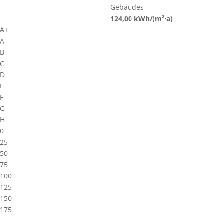
Gebäudes
124,00
kWh/(m²·a)
A+
A
B
C
D
E
F
G
H
0
25
50
75
100
125
150
175