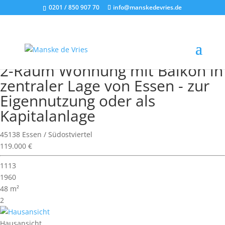
0201 / 850 907 70
info@manskedevries.de
Wohnimmobilie > Etagenwohnung
Neu!
Verkauft
2-Raum Wohnung mit Balkon in
zentraler Lage von Essen - zur
Eigennutzung oder als
Kapitalanlage
45138 Essen / Südostviertel
119.000 €
1113
1960
48 m²
2
Hausansicht