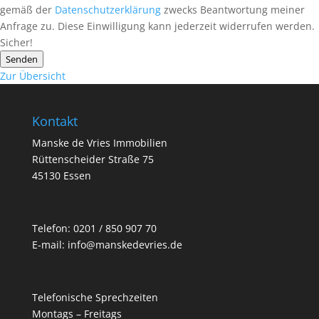
gemäß der
Datenschutzerklärung
zwecks Beantwortung meiner
Anfrage zu. Diese Einwilligung kann jederzeit widerrufen werden.
Sicher!
Senden
Zur Übersicht
Kontakt
Manske de Vries Immobilien
Rüttenscheider Straße 75
45130 Essen
Telefon:
0201 / 850 907 70
E-mail:
info@manskedevries.de
Telefonische Sprechzeiten
Montags – Freitags