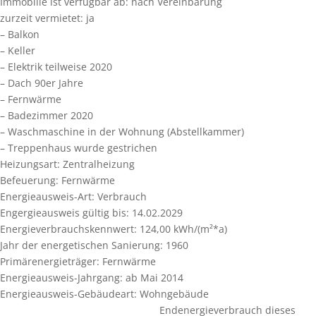
Immobilie ist verfügbar ab:
nach Vereinbarung
zurzeit vermietet:
ja
– Balkon
– Keller
– Elektrik teilweise 2020
– Dach 90er Jahre
– Fernwärme
– Badezimmer 2020
– Waschmaschine in der Wohnung (Abstellkammer)
– Treppenhaus wurde gestrichen
Heizungsart:
Zentralheizung
Befeuerung:
Fernwärme
Energieausweis-Art:
Verbrauch
Engergieausweis gültig bis:
14.02.2029
Energieverbrauchskennwert:
124,00 kWh/(m²*a)
Jahr der energetischen Sanierung:
1960
Primärenergieträger:
Fernwärme
Energieausweis-Jahrgang:
ab Mai 2014
Energieausweis-Gebäudeart:
Wohngebäude
Endenergieverbrauch dieses