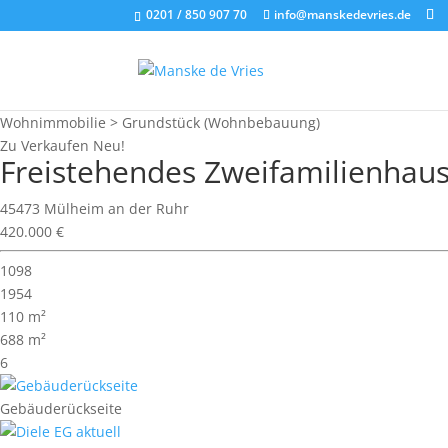
0201 / 850 907 70
info@manskedevries.de
Wohnimmobilie > Grundstück (Wohnbebauung)
Zu Verkaufen
Neu!
Freistehendes Zweifamilienhaus
45473 Mülheim an der Ruhr
420.000 €
1098
1954
110 m²
688 m²
6
Gebäuderückseite