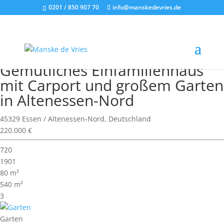
0201 / 850 907 70
info@manskedevries.de
Wohnimmobilie > Doppelhaushälfte
Verkauft
Gemütliches Einfamilienhaus
mit Carport und großem Garten
in Altenessen-Nord
45329 Essen / Altenessen-Nord, Deutschland
220.000 €
720
1901
80 m²
540 m²
3
Garten