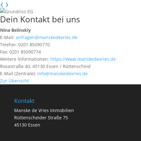
❮
❯
Dein Kontakt bei uns
Nina Belinskiy
E-Mail:
anfragen@manskedevries.de
Telefon:
0201 85090770
Fax:
0201 85090774
Weitere Informationen:
https://www.manskedevries.de
Rosastraße 40, 45130 Essen / Rüttenscheid
E-Mail (Zentrale):
info@manskedevries.de
Zur Übersicht
Kontakt
Manske de Vries Immobilien
Rüttenscheider Straße 75
45130 Essen