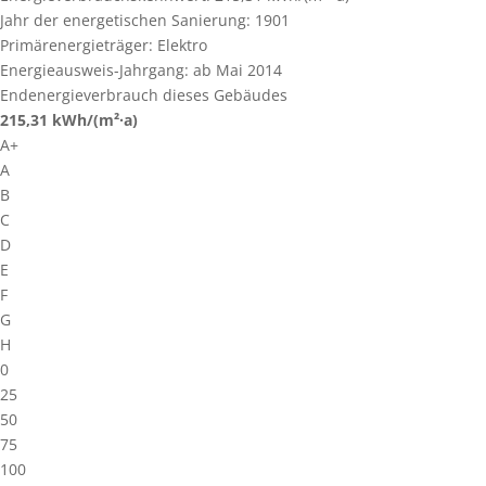
Jahr der energetischen Sanierung:
1901
Primärenergieträger:
Elektro
Energieausweis-Jahrgang:
ab Mai 2014
Endenergieverbrauch dieses Gebäudes
215,31
kWh/(m²·a)
A+
A
B
C
D
E
F
G
H
0
25
50
75
100